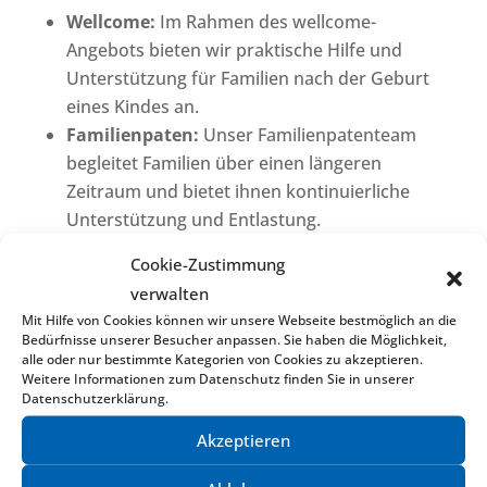
Wellcome:
Im Rahmen des wellcome-
Angebots bieten wir praktische Hilfe und
Unterstützung für Familien nach der Geburt
eines Kindes an.
Familienpaten:
Unser Familienpatenteam
begleitet Familien über einen längeren
Zeitraum und bietet ihnen kontinuierliche
Unterstützung und Entlastung.
Cookie-Zustimmung
Unser TipTap-Team zeigt jeden Tag vollen
verwalten
Einsatz und ist mit Freude und Engagement für
Mit Hilfe von Cookies können wir unsere Webseite bestmöglich an die
die Fragen und Anliegen von Familien,
Bedürfnisse unserer Besucher anpassen. Sie haben die Möglichkeit,
Sorgeberechtigten und vor allem für die Kinder
alle oder nur bestimmte Kategorien von Cookies zu akzeptieren.
Weitere Informationen zum Datenschutz finden Sie in unserer
da. Wir sind stolz darauf, einen Beitrag zum
Datenschutzerklärung.
Wohl und zur Entwicklung der jüngsten
Akzeptieren
Mitglieder unserer Gesellschaft zu leisten.