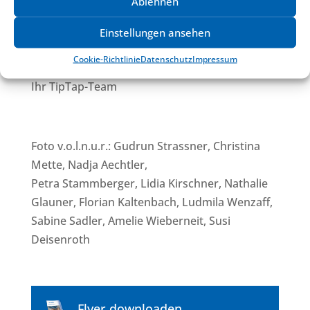
Bei Fragen oder Anliegen stehen wir Ihnen
Ablehnen
gerne zur Verfügung. Gemeinsam machen wir
Einstellungen ansehen
die ersten Lebensjahre zu einer bereichernden
und unterstützenden Zeit für alle Familien.
Cookie-Richtlinie
Datenschutz
Impressum
Ihr TipTap-Team
Foto v.o.l.n.u.r.: Gudrun Strassner, Christina
Mette, Nadja Aechtler,
Petra Stammberger, Lidia Kirschner, Nathalie
Glauner, Florian Kaltenbach, Ludmila Wenzaff,
Sabine Sadler, Amelie Wieberneit, Susi
Deisenroth
Flyer downloaden